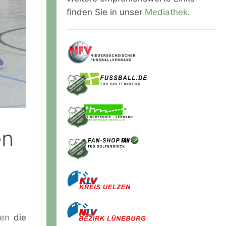
finden Sie in unser
Mediathek
.
en
nen
die