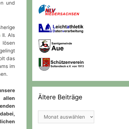
en und
erige
n
II. Als
 lösen
gelingt
lt das
ams im
hen.
sere
Ältere Beiträge
llen
denden
dabei,
Ältere
lichen
Beiträge