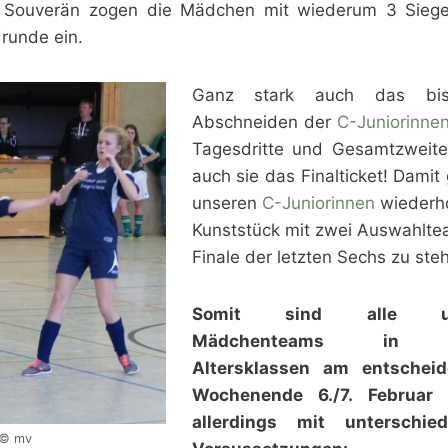
n. Souverän zogen die Mädchen mit wiederum 3 Sieg
runde ein.
Ganz stark auch das bish
Abschneiden der
C-Juniorinne
Tagesdritte und Gesamtzweite
auch sie das Finalticket! Damit 
unseren
C-Juniorinnen
wiederho
Kunststück mit zwei Auswahlte
Finale der letzten Sechs zu ste
Somit sind alle un
Mädchenteams in a
Altersklassen am entschei
Wochenende 6./7. Februar 
allerdings mit unterschied
© mv