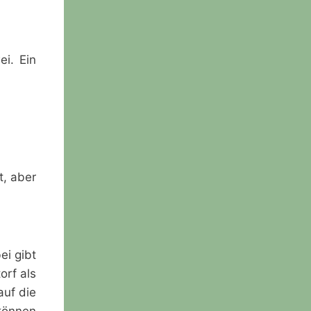
i. Ein
t, aber
ei gibt
orf als
auf die
 können