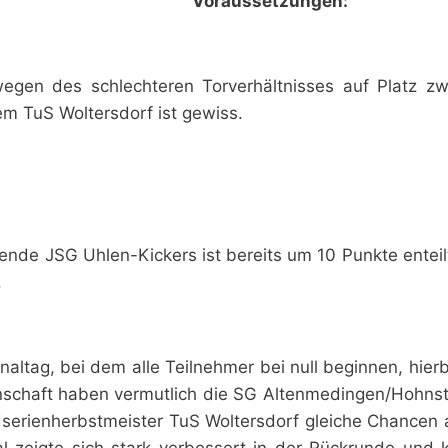
Voraussetzungen:
gen des schlechteren Torverhältnisses auf Platz zwe
m TuS Woltersdorf ist gewiss.
ende JSG Uhlen-Kickers ist bereits um 10 Punkte enteil
.
naltag, bei dem alle Teilnehmer bei null beginnen, hierb
nschaft haben vermutlich die SG Altenmedingen/Hohnst
dserienherbstmeister TuS Woltersdorf gleiche Chancen 
al zeigte sich stark verbessert in der Rückrunde und