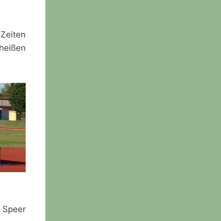
Zeiten
heißen
 Speer