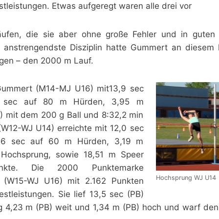
stleistungen. Etwas aufgeregt waren alle drei vor
äufen, die sie aber ohne große Fehler und in guten 
ie anstrengendste Disziplin hatte Gummert an diesem 
igen – den 2000 m Lauf.
Gummert (M14-MJ U16) mit13,9 sec
6 sec auf 80 m Hürden, 3,95 m
) mit dem 200 g Ball und 8:32,2 min
W12-WJ U14) erreichte mit 12,0 sec
,6 sec auf 60 m Hürden, 3,19 m
 Hochsprung, sowie 18,51 m Speer
unkte. Die 2000 Punktemarke
Hochsprung WJ U14
s (W15-WJ U16) mit 2.162 Punkten
estleistungen. Sie lief 13,5 sec (PB)
g 4,23 m (PB) weit und 1,34 m (PB) hoch und warf den