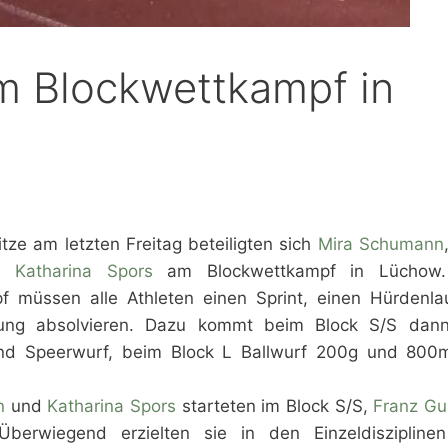
im Blockwettkampf in
itze am letzten Freitag beteiligten sich
Mira Schumann
d
Katharina Spors
am Blockwettkampf in Lüchow.
f müssen alle Athleten einen Sprint, einen Hürdenla
rung absolvieren. Dazu kommt beim Block S/S dan
nd Speerwurf, beim Block L Ballwurf 200g und 800
n
und
Katharina Spors
starteten im Block S/S,
Franz G
berwiegend erzielten sie in den Einzeldiszipline