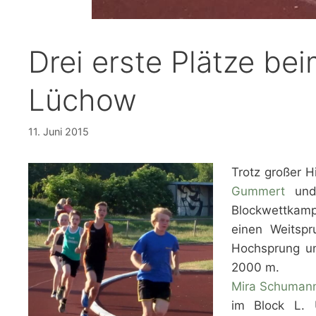
Drei erste Plätze be
Lüchow
11. Juni 2015
Trotz großer H
Gummert
un
Blockwettkamp
einen Weitsp
Hochsprung u
2000 m.
Mira Schuman
im Block L. Ü