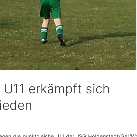
 U11 erkämpft sich
ieden
egen die punktgleiche U11 der JSG Holdenstedt/Ger/Wri 