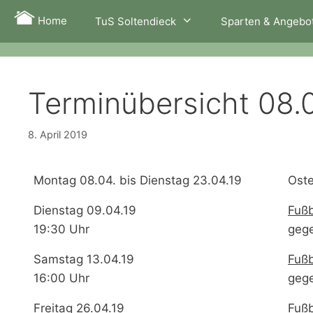
Zum
Home
TuS Soltendieck
Sparten & Angebo
Inhalt
springen
Terminübersicht 08.
8. April 2019
Montag 08.04. bis Dienstag 23.04.19
Oste
Dienstag 09.04.19
Fußb
19:30 Uhr
geg
Samstag 13.04.19
Fußb
16:00 Uhr
geg
Freitag 26.04.19
Fußb