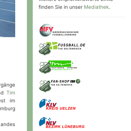
finden Sie in unser
Mediathek
.
rgänge
nd
Tim
est im
amburg
Landes