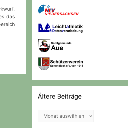
ckwurf,
es das
ereich
Ältere Beiträge
Ältere
Beiträge