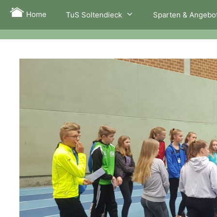
Zum
Home
TuS Soltendieck
Sparten & Angebo
Inhalt
springen