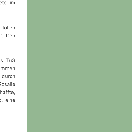
ete im
 tollen
r. Den
es TuS
usammen
 durch
Rosalie
haffte,
g, eine