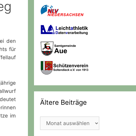
eg
ei den
ts für
fellauf
jährige
allwurf
deutet
Ältere Beiträge
erinnen
ätze im
Ältere
Beiträge