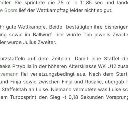
ndler. Sie sprintete die 75 m in 11,85 sec und land
e Spors
lief der Wettkampftag leider nicht so gut.
r gute Wettkämpfe. Beide bestätigten ihre bisherigen
ung sowie im Ballwurf, hier wurde Tim jeweils Zweite
ier wurde Julius Zweiter.
zstaffeln auf dem Zeitplan. Damit eine Staffel d
Beeke Przybilla in der höheren Altersklasse WK U12 z
avemann
fiel verletzungsbedingt aus. Nach dem Start
und Finja sowie zwischen Finja und Rosalie, übergab 
 Staffelstab an Luise. Niemand vermutete was Luise sc
inem Turbosprint den Sieg -t 0,18 Sekunden Vorsprun