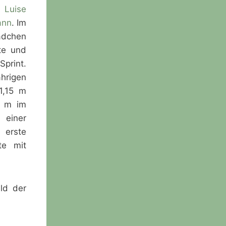
n
Luise
ann
. Im
ädchen
te und
Sprint.
ährigen
1,15 m
0 m im
 einer
 erste
te mit
n
eld der