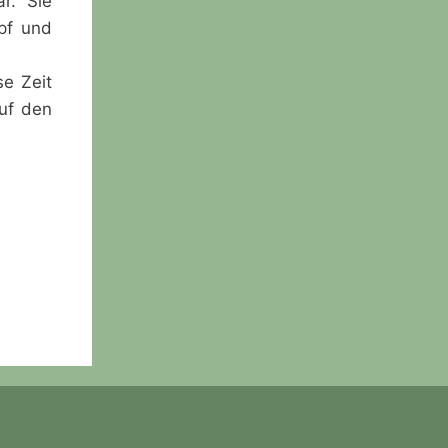
r. Sie
pf und
se Zeit
auf den