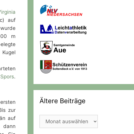
irginia
c) auf
urde
 200 m
elegte
 Kugel
rteten
 Spors
.
Ältere Beiträge
ersten
Bis zur
än auf
Ältere
h dann
Beiträge