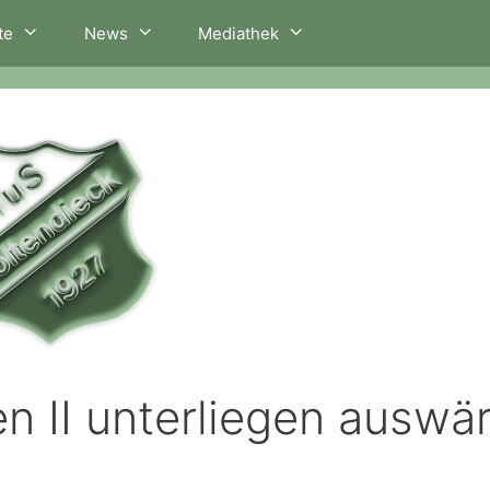
te
News
Mediathek
en II unterliegen auswä