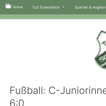
Zum
Home
TuS Soltendieck
Sparten & Angebo
Inhalt
springen
Fußball: C-Juniorinn
6:0