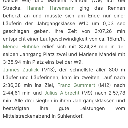
(beide W8) und Marlene Mandel (W9) auf die
Strecke.
Hannah Havemann
ging das Rennen
beherzt an und musste sich am Ende nur einer
Läuferin der Jahrgangsklasse W10 um 0,03 sec
geschlagen geben. Ihre Zeit von 3:07,26 min
entspricht einer Laufgeschwindigkeit von ca. 15km/h.
Menea Huhnke
erlief sich mit 3:24,28 min in der
selben Jahrgang Platz zwei und Marlene Mandel mit
3:35,94 min Platz eins bei der W9.
Jannes Zaulick
(M13), der schnellste aller 800 m
Läufer und Läuferinnen, kam im zweiten Lauf nach
2:36,38 min ins Ziel,
Franz Gummert
(M12) nach
2:44,61 min und
Julius Albrecht
(M9) nach 2:57,78
min. Alle drei siegten in ihren Jahrgangsklassen und
bestätigten ihre gute Leistungen vom
Mittelstreckenabend in Suhlendorf.