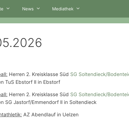
te
News
Mediathek
05.2026
all:
Herren 2. Kreisklasse Süd
SG Soltendieck/Bodenteic
n TuS Ebstorf II in Ebstorf
all:
Herren 2. Kreisklasse Süd
SG Soltendieck/Bodenteic
n SG Jastorf/Emmendorf II in Soltendieck
htathletik:
AZ Abendlauf in Uelzen