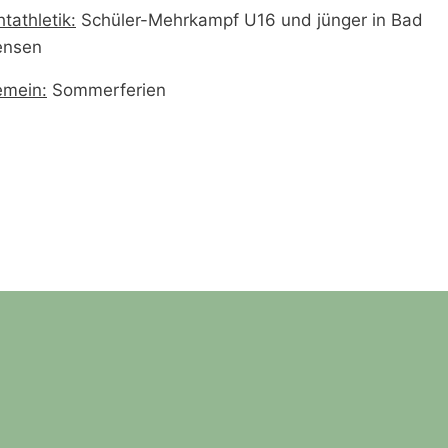
htathletik:
Schüler-Mehrkampf U16 und jünger in Bad
ensen
emein:
Sommerferien