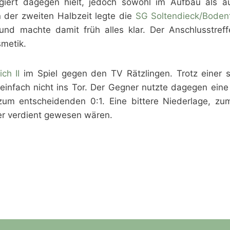
ert dagegen hielt, jedoch sowohl im Aufbau als a
n der zweiten Halbzeit legte die
SG Soltendieck/Bodent
und machte damit früh alles klar. Der Anschlusstreff
metik.
ch II
im Spiel gegen den TV Rätzlingen. Trotz einer s
 einfach nicht ins Tor. Der Gegner nutzte dagegen eine
zum entscheidenden 0:1. Eine bittere Niederlage, zum
ker verdient gewesen wären.