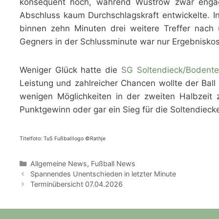
konsequent hoch, während Wustrow zwar engagi
Abschluss kaum Durchschlagskraft entwickelte. I
binnen zehn Minuten drei weitere Treffer nach 
Gegners in der Schlussminute war nur Ergebniskos
Weniger Glück hatte die
SG Soltendieck/Bodentei
Leistung und zahlreicher Chancen wollte der Ball
wenigen Möglichkeiten in der zweiten Halbzeit 
Punktgewinn oder gar ein Sieg für die Soltendiec
Titelfoto: TuS Fußballlogo ©Rathje
Kategorien
Allgemeine News
,
Fußball News
Spannendes Unentschieden in letzter Minute
Terminübersicht 07.04.2026