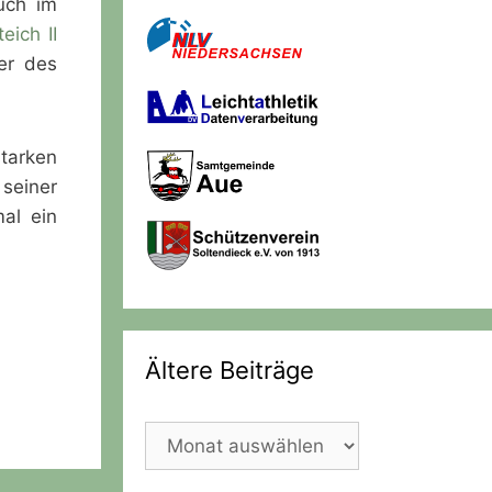
uch im
eich II
er des
tarken
 seiner
al ein
Ältere Beiträge
Ältere
Beiträge