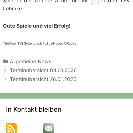
Spiel in der Gruppe A um 14 Uhr gegen den TSV
Lehmke.
Gute Spiele und viel Erfolg!
Titelfoto: TuS Soltendieck Fußball-Logo ©Rathje
Kategorien
Allgemeine News
Terminübersicht 04.01.2026
Terminübersicht 26.01.2026
In Kontakt bleiben