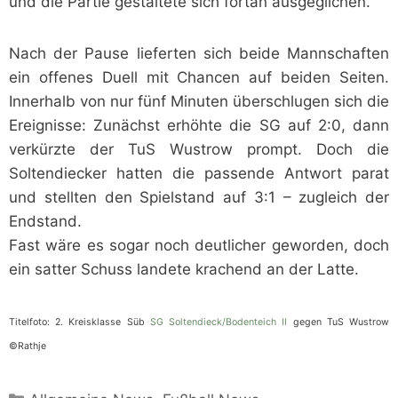
und die Partie gestaltete sich fortan ausgeglichen.
Nach der Pause lieferten sich beide Mannschaften
ein offenes Duell mit Chancen auf beiden Seiten.
Innerhalb von nur fünf Minuten überschlugen sich die
Ereignisse: Zunächst erhöhte die SG auf 2:0, dann
verkürzte der TuS Wustrow prompt. Doch die
Soltendiecker hatten die passende Antwort parat
und stellten den Spielstand auf 3:1 – zugleich der
Endstand.
Fast wäre es sogar noch deutlicher geworden, doch
ein satter Schuss landete krachend an der Latte.
Titelfoto: 2. Kreisklasse Süb
SG Soltendieck/Bodenteich II
gegen TuS Wustrow
©Rathje
Kategorien