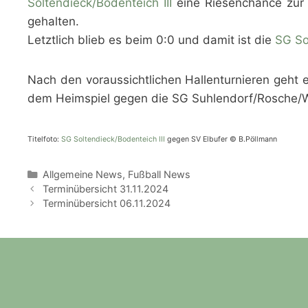
Soltendieck/Bodenteich III
eine Riesenchance zur
gehalten.
Letztlich blieb es beim 0:0 und damit ist die
SG So
Nach den voraussichtlichen Hallenturnieren geht 
dem Heimspiel gegen die SG Suhlendorf/Rosche/Wel
Titelfoto:
SG Soltendieck/Bodenteich III
gegen SV Elbufer © B.Pöllmann
Kategorien
Allgemeine News
,
Fußball News
Terminübersicht 31.11.2024
Terminübersicht 06.11.2024