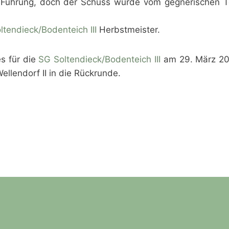
 Führung, doch der Schuss wurde vom gegnerischen T
ltendieck/Bodenteich III
Herbstmeister.
es für die
SG Soltendieck/Bodenteich III
am 29. März 20
lendorf II in die Rückrunde.