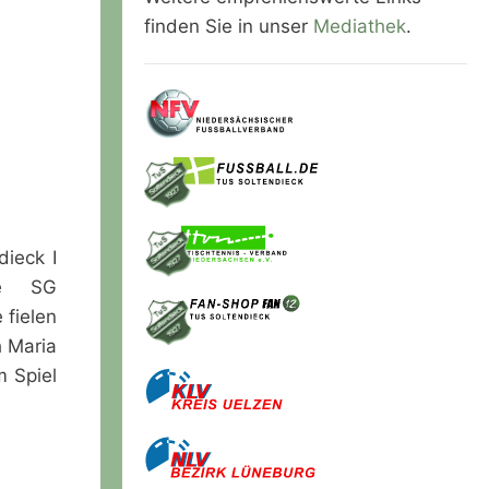
finden Sie in unser
Mediathek
.
ieck I
ie SG
 fielen
h Maria
 Spiel