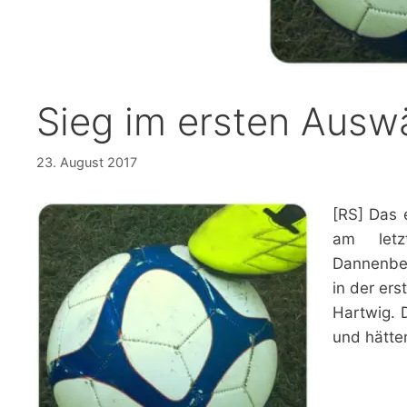
Sieg im ersten Auswä
23. August 2017
[RS] Das 
am letz
Dannenber
in der er
Hartwig. 
und hätte