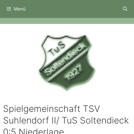
Zum
Menü
Inhalt
springen
Spielgemeinschaft TSV
Suhlendorf II/ TuS Soltendieck
0:5 Niederlage